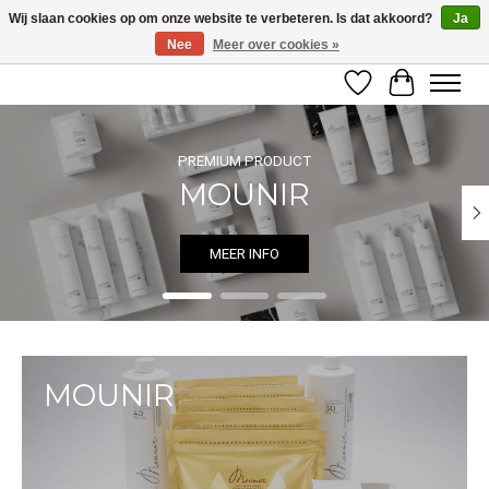
Wij slaan cookies op om onze website te verbeteren. Is dat akkoord?
Ja
Nee
Meer over cookies »
LET OP! ALLEEN BESCHIKBAAR VOOR GEVERIFIEERDE PROFESSIONALS
Verlanglijst
Winkelwag
Hero slideshow items
PREMIUM PRODUCT
MOUNIR
MEER INFO
MOUNIR