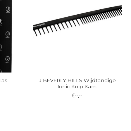
Tas
J BEVERLY HILLS Wijdtandige
Ionic Knip Kam
€--,--