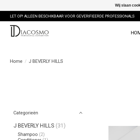
Wij slaan coo
LET OP! ALLEEN BESCHIKBAAR VOOR GEVERIFIEERDE PROFESSIONALS
HO
Home
/
J BEVERLY HILLS
Categorieën
J BEVERLY HILLS
(31)
Shampoo
(2)