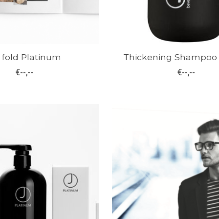
i fold Platinum
Thickening Shampoo 
€--,--
€--,--