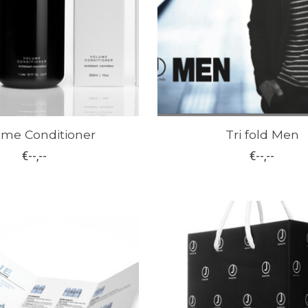
ume Conditioner
Tri fold Men
€--,--
€--,--