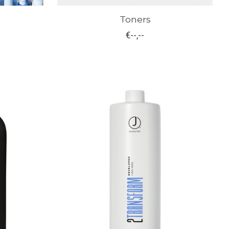
Toners
€--,--