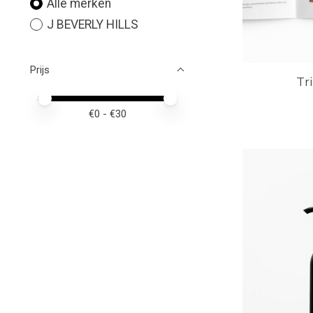
Alle merken
J BEVERLY HILLS
Prijs
Tr
Minimale prijswaarde
Price maximum value
€
0
- €
30