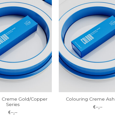
g Creme Gold/Copper
Colouring Creme Ash 
Series
€--,--
€--,--