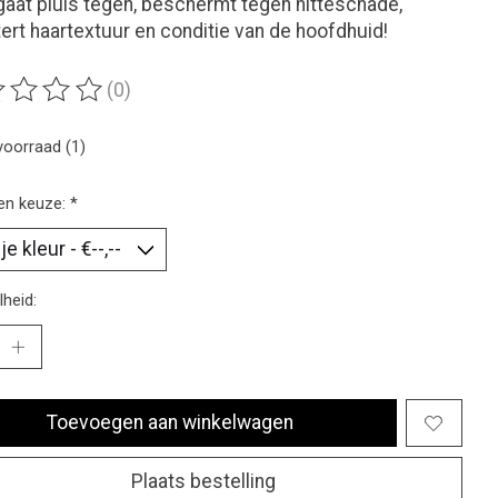
 gaat pluis tegen, beschermt tegen hitteschade,
ert haartextuur en conditie van de hoofdhuid!
(0)
ordeling van dit product is
0
van de 5
voorraad (1)
en keuze:
*
heid:
Toevoegen aan winkelwagen
Plaats bestelling