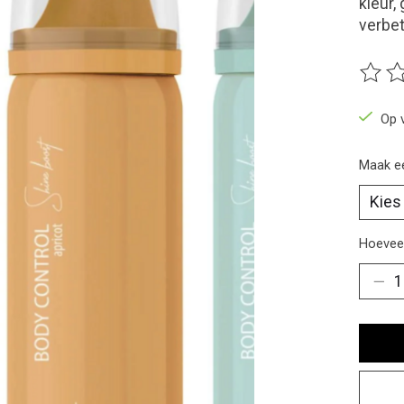
kleur,
verbet
De beo
Op 
Maak e
Hoeveel