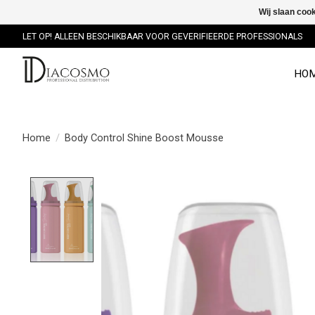
Wij slaan coo
LET OP! ALLEEN BESCHIKBAAR VOOR GEVERIFIEERDE PROFESSIONALS
HO
Home
/
Body Control Shine Boost Mousse
Product image slideshow Items