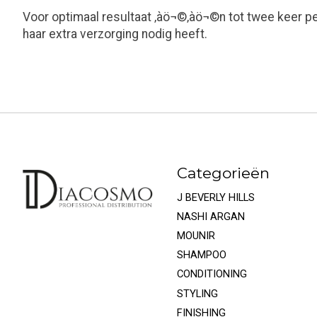
Voor optimaal resultaat ‚àö¬©‚àö¬©n tot twee keer p
haar extra verzorging nodig heeft.
Categorieën
J BEVERLY HILLS
NASHI ARGAN
MOUNIR
SHAMPOO
CONDITIONING
STYLING
FINISHING