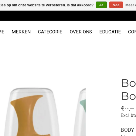
kies op om onze website te verbeteren. Is dat akkoord?
Ja
Nee
Meer 
ME
MERKEN
CATEGORIE
OVER ONS
EDUCATIE
CO
Bo
Bo
€--,--
Excl. b
BODY 