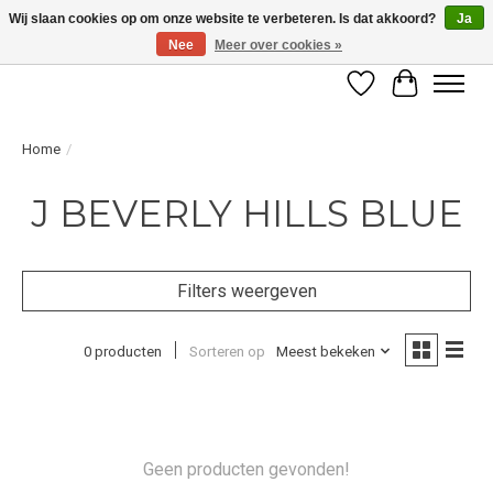
Wij slaan cookies op om onze website te verbeteren. Is dat akkoord?
Ja
Nee
Meer over cookies »
LET OP! ALLEEN BESCHIKBAAR VOOR GEVERIFIEERDE PROFESSIONALS
Verlanglijst
Winkelwag
Home
/
J BEVERLY HILLS BLUE
Filters weergeven
0 producten
Sorteren op
Meest bekeken
Geen producten gevonden!