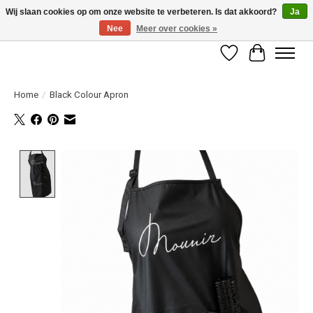
Wij slaan cookies op om onze website te verbeteren. Is dat akkoord?
Ja
Nee
Meer over cookies »
LET OP! ALLEEN BESCHIKBAAR VOOR GEVERIFIEERDE PROFESSIONALS
Verlanglijst
Winkelwag
Home
/
Black Colour Apron
Product image slideshow Items