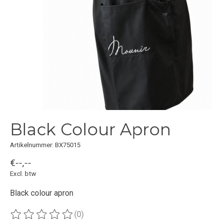
Black Colour Apron
Artikelnummer: BX75015
€--,--
Excl. btw
Black colour apron
(0)
De beoordeling van dit product is
0
van de 5