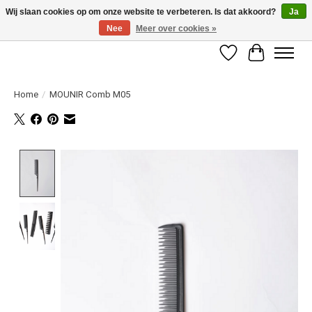
Wij slaan cookies op om onze website te verbeteren. Is dat akkoord?
Ja
Nee
Meer over cookies »
LET OP! ALLEEN BESCHIKBAAR VOOR GEVERIFIEERDE PROFESSIONALS
Verlanglijst
Winkelwag
Home
/
MOUNIR Comb M05
Product image slideshow Items