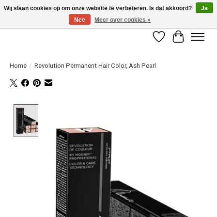
Wij slaan cookies op om onze website te verbeteren. Is dat akkoord?
Ja
Nee
Meer over cookies »
LET OP! ALLEEN BESCHIKBAAR VOOR GEVERIFIEERDE PROFESSIONALS
Verlanglijst
Winkelwag
Home
/
Revolution Permanent Hair Color, Ash Pearl
Product image slideshow Items