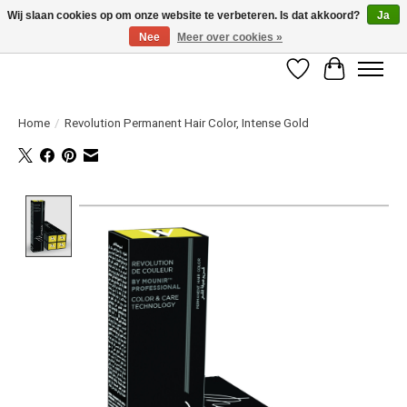
Wij slaan cookies op om onze website te verbeteren. Is dat akkoord?
Ja
Nee
Meer over cookies »
LET OP! ALLEEN BESCHIKBAAR VOOR GEVERIFIEERDE PROFESSIONALS
Verlanglijst
Winkelwag
Home
/
Revolution Permanent Hair Color, Intense Gold
Product image slideshow Items