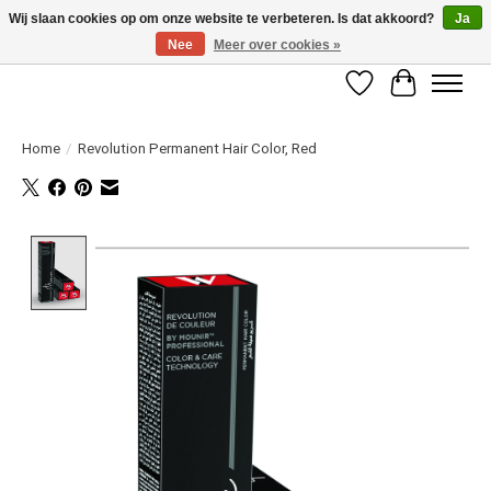
Wij slaan cookies op om onze website te verbeteren. Is dat akkoord?
Ja
Nee
Meer over cookies »
LET OP! ALLEEN BESCHIKBAAR VOOR GEVERIFIEERDE PROFESSIONALS
Verlanglijst
Winkelwag
Home
/
Revolution Permanent Hair Color, Red
Product image slideshow Items