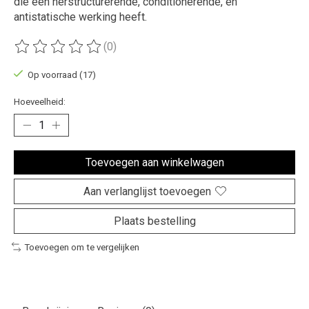
die een herstructurerende, conditionerende, en
antistatische werking heeft.
(0)
De beoordeling van dit product is
0
van de 5
Op voorraad (17)
Hoeveelheid:
Toevoegen aan winkelwagen
Aan verlanglijst toevoegen
Plaats bestelling
Toevoegen om te vergelijken