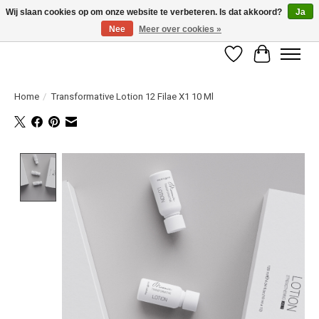
Wij slaan cookies op om onze website te verbeteren. Is dat akkoord?
Ja
Nee
Meer over cookies »
LET OP! ALLEEN BESCHIKBAAR VOOR GEVERIFIEERDE PROFESSIONALS
Verlanglijst
Winkelwag
Home
/
Transformative Lotion 12 Filae X1 10 Ml
Product image slideshow Items