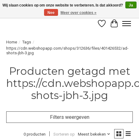
Wij slaan cookies op om onze website te verbeteren. Is dat akkoord?
Ja
Nee
Meer over cookies »
LET OP! ALLEEN BESCHIKBAAR VOOR GEVERIFIEERDE PROFESSIONALS
Verlanglijst
Winkelwag
Home
/
Tags
/
https://cdn.webshopapp.com/shops/312636/files/401426532/ad-
shots-jbh-3.jpg
Producten getagd met
https://cdn.webshopapp.c
shots-jbh-3.jpg
Filters weergeven
0 producten
Sorteren op
Meest bekeken