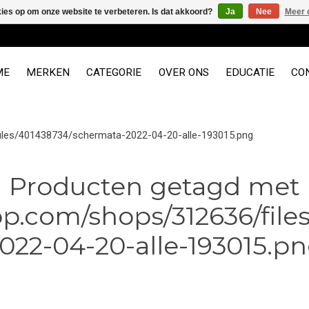
kies op om onze website te verbeteren. Is dat akkoord?
Ja
Nee
Meer 
ME
MERKEN
CATEGORIE
OVER ONS
EDUCATIE
CO
iles/401438734/schermata-2022-04-20-alle-193015.png
Producten getagd met
p.com/shops/312636/file
022-04-20-alle-193015.p