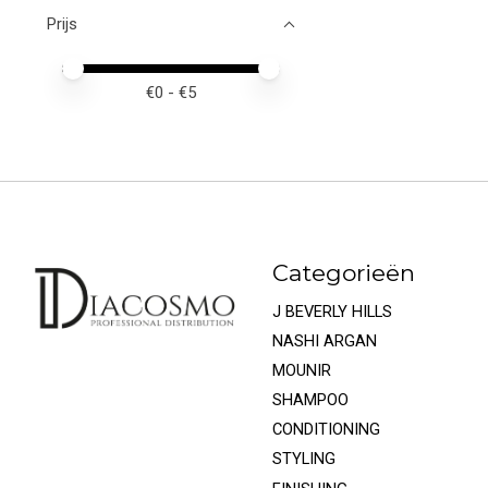
Prijs
Minimale prijswaarde
Price maximum value
€
0
- €
5
Categorieën
J BEVERLY HILLS
NASHI ARGAN
MOUNIR
SHAMPOO
CONDITIONING
STYLING