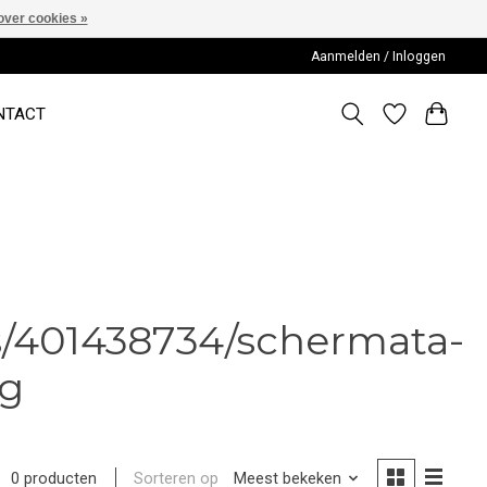
over cookies »
Aanmelden / Inloggen
NTACT
s/401438734/schermata-
ng
Sorteren op
Meest bekeken
0 producten