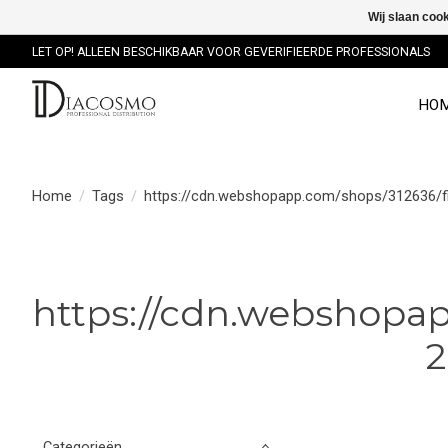
Wij slaan coo
LET OP! ALLEEN BESCHIKBAAR VOOR GEVERIFIEERDE PROFESSIONALS
HO
Home
/
Tags
/
https://cdn.webshopapp.com/shops/312636/f
https://cdn.webshopap
2
Categorieën