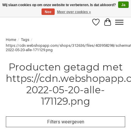
Wij slaan cookies op om onze website te verbeteren. Is dat akkoord?
Ja
Nee
Meer over cookies »
LET OP! ALLEEN BESCHIKBAAR VOOR GEVERIFIEERDE PROFESSIONALS
Verlanglijst
Winkelwag
Home
/
Tags
/
https://cdn.webshopapp.com/shops/312636/files/403958298/schermat
2022-05-20-alle-171129.png
Producten getagd met
https://cdn.webshopapp.
2022-05-20-alle-
171129.png
Filters weergeven