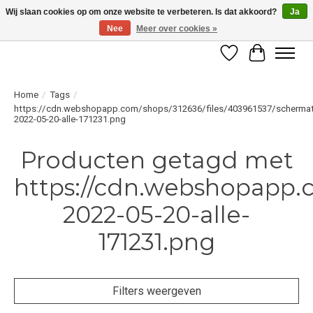
Wij slaan cookies op om onze website te verbeteren. Is dat akkoord?
Ja
Nee
Meer over cookies »
LET OP! ALLEEN BESCHIKBAAR VOOR GEVERIFIEERDE PROFESSIONALS
Verlanglijst
Winkelwag
Home
/
Tags
/
https://cdn.webshopapp.com/shops/312636/files/403961537/schermat
2022-05-20-alle-171231.png
Producten getagd met
https://cdn.webshopapp.c
2022-05-20-alle-
171231.png
Filters weergeven