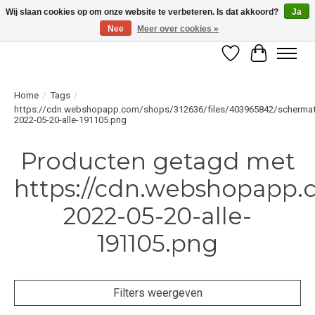
Wij slaan cookies op om onze website te verbeteren. Is dat akkoord?
Ja
Nee
Meer over cookies »
LET OP! ALLEEN BESCHIKBAAR VOOR GEVERIFIEERDE PROFESSIONALS
Verlanglijst
Winkelwag
Home
/
Tags
/
https://cdn.webshopapp.com/shops/312636/files/403965842/schermat
2022-05-20-alle-191105.png
Producten getagd met
https://cdn.webshopapp.
2022-05-20-alle-
191105.png
Filters weergeven