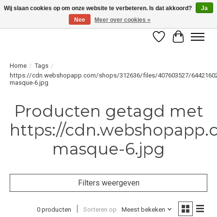
Wij slaan cookies op om onze website te verbeteren. Is dat akkoord?
Ja
Nee
Meer over cookies »
LET OP! ALLEEN BESCHIKBAAR VOOR GEVERIFIEERDE PROFESSIONALS
Verlanglijst
Winkelwag
Home
/
Tags
/
https://cdn.webshopapp.com/shops/312636/files/407603527/6442160
masque-6.jpg
Producten getagd met
https://cdn.webshopapp.c
masque-6.jpg
Filters weergeven
0 producten
Sorteren op
Meest bekeken