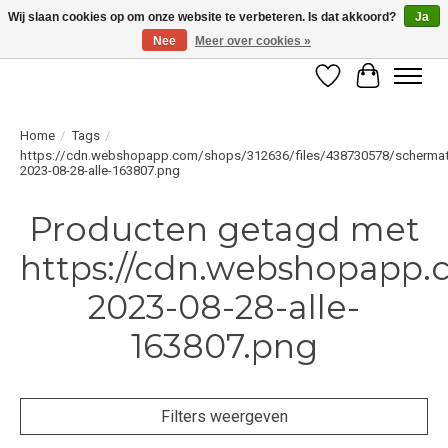
Wij slaan cookies op om onze website te verbeteren. Is dat akkoord?
Ja
Nee
Meer over cookies »
LET OP! ALLEEN BESCHIKBAAR VOOR GEVERIFIEERDE PROFESSIONALS
Verlanglijst
Winkelwag
Home
/
Tags
/
https://cdn.webshopapp.com/shops/312636/files/438730578/schermat
2023-08-28-alle-163807.png
Producten getagd met
https://cdn.webshopapp.c
2023-08-28-alle-
163807.png
Filters weergeven