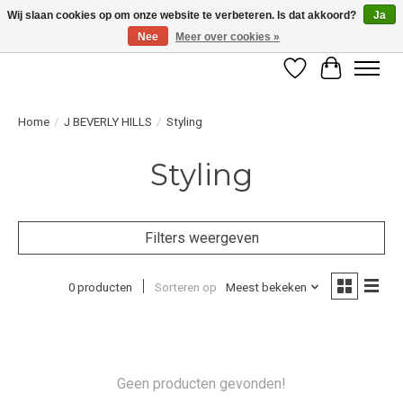
Wij slaan cookies op om onze website te verbeteren. Is dat akkoord?
Ja
Nee
Meer over cookies »
LET OP! ALLEEN BESCHIKBAAR VOOR GEVERIFIEERDE PROFESSIONALS
Verlanglijst
Winkelwag
Home
/
J BEVERLY HILLS
/
Styling
Styling
Filters weergeven
0 producten
Sorteren op
Meest bekeken
Geen producten gevonden!