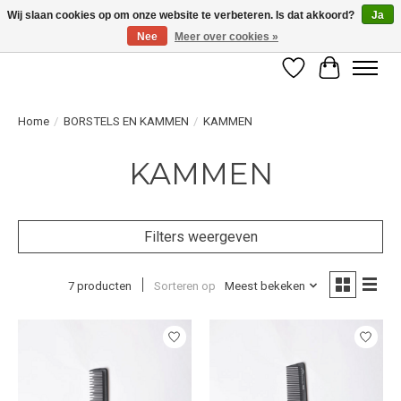
Wij slaan cookies op om onze website te verbeteren. Is dat akkoord?
Ja
Nee
Meer over cookies »
LET OP! ALLEEN BESCHIKBAAR VOOR GEVERIFIEERDE PROFESSIONALS
Verlanglijst
Winkelwag
Home
/
BORSTELS EN KAMMEN
/
KAMMEN
KAMMEN
Filters weergeven
7 producten
Sorteren op
Meest bekeken