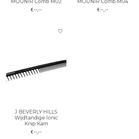
MOUNIR Comb M02
MOUNIR Comb M04
€--,--
€--,--
J BEVERLY HILLS
Wijdtandige Ionic
Knip Kam
€--,--