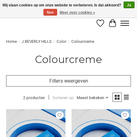
Wij slaan cookies op om onze website te verbeteren. Is dat akkoord?
Ja
Nee
Meer over cookies »
LET OP! ALLEEN BESCHIKBAAR VOOR GEVERIFIEERDE PROFESSIONALS
Verlanglijst
Winkelwag
Home
/
J BEVERLY HILLS
/
Color
/
Colourcreme
Colourcreme
Filters weergeven
2 producten
Sorteren op
Meest bekeken