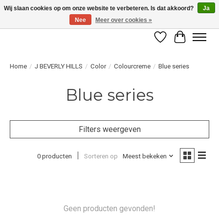
Wij slaan cookies op om onze website te verbeteren. Is dat akkoord?
Ja
Nee
Meer over cookies »
LET OP! ALLEEN BESCHIKBAAR VOOR GEVERIFIEERDE PROFESSIONALS
Verlanglijst
Winkelwag
Home
/
J BEVERLY HILLS
/
Color
/
Colourcreme
/
Blue series
Blue series
Filters weergeven
0 producten
Sorteren op
Meest bekeken
Geen producten gevonden!