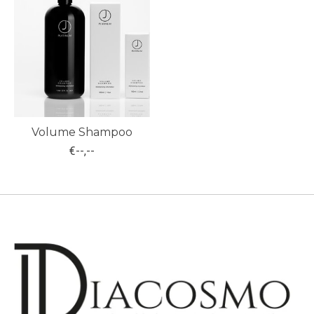
Volume Shampoo
€--,--