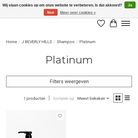
Wij slaan cookies op om onze website te verbeteren. Is dat akkoord?
Ja
Nee
Meer over cookies »
LET OP! ALLEEN BESCHIKBAAR VOOR GEVERIFIEERDE PROFESSIONALS
Verlanglijst
Winkelwag
Home
/
J BEVERLY HILLS
/
Shampoo
/
Platinum
Platinum
Filters weergeven
1 producten
Sorteren op
Meest bekeken